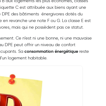
u B aux logements les plus économes, classés
iquette C est attribuée aux biens ayant une
Le DPE des bâtiments énergivores dotés du
he en revanche une note F ou G. La classe E est
vores, mais qui ne possèdent pas ce statut.
ssement. Ce n’est ni une bonne, ni une mauvaise
au DPE peut offrir un niveau de confort
consommation énergétique
occupants. Sa
reste
t d’un logement habitable.