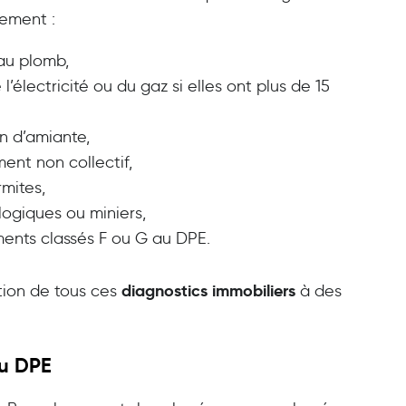
lement :
 au plomb,
e l’électricité ou du gaz si elles ont plus de 15
on d’amiante,
ement non collectif,
rmites,
ologiques ou miniers,
ments classés F ou G au DPE.
diagnostics immobiliers
ation de tous ces
à des
u DPE