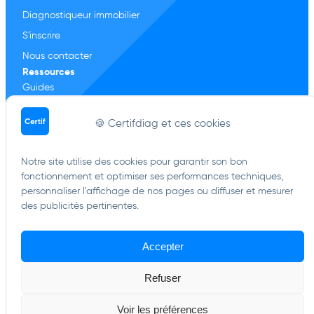
Diagnostiqueur immobilier
S'inscrire
Nous contacter
Ressources
Guides
Lexiques
🍪 Certifdiag et ces cookies
Simulateurs
Centre d'aide
Notre site utilise des cookies pour garantir son bon
Plan du site
fonctionnement et optimiser ses performances techniques,
Politiques
personnaliser l'affichage de nos pages ou diffuser et mesurer
Confidentialité
des publicités pertinentes.
Utilisation
CGV
Accepter
Remboursement
Refuser
Voir les préférences