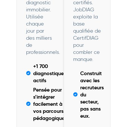
diagnostic
certifiés.
immobilier.
JobDIAG
Utilisée
exploite la
chaque
base
jour par
qualifiée de
des milliers
CertifDIAG
de
pour
professionnels.
combler ce
manque.
+1 700
diagnostiqueurs
Construit
actifs
avec les
recruteurs
Pensée pour
du
s’intégrer
secteur,
facilement à
pas sans
vos parcours
eux.
pédagogiques