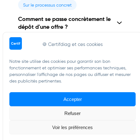
Sur le processus concret
Comment se passe concrètement le
dépôt d'une offre ?
Est-ce que les candidats sont
🍪 Certifdiag et ces cookies
activement en recherche d'emploi ?
Notre site utilise des cookies pour garantir son bon
fonctionnement et optimiser ses performances techniques,
Qui voit mon offre ? Est-ce public ?
personnaliser l'affichage de nos pages ou diffuser et mesurer
des publicités pertinentes.
Accepter
Refuser
QCM pour la certification de diagnostiqueur
Voir les préférences
immobilier
Tous droits réservés