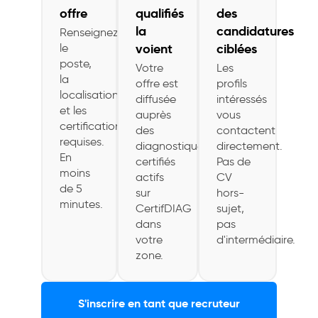
offre
qualifiés
des
la
candidatures
Renseignez
voient
ciblées
le
poste,
Votre
Les
la
offre est
profils
localisation
diffusée
intéressés
et les
auprès
vous
certifications
des
contactent
requises.
diagnostiqueurs
directement.
En
certifiés
Pas de
moins
actifs
CV
de 5
sur
hors-
minutes.
CertifDIAG
sujet,
dans
pas
votre
d'intermédiaire.
zone.
S'inscrire en tant que recruteur