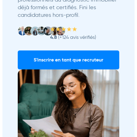
déjà formés et certifiés. Fini les
candidatures hors-profil.
4.8
(+124 avis vérifiés)
S'inscrire en tant que recruteur