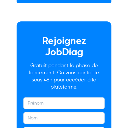
Rejoignez
JobDiag
Gratuit pendant la phase de
lancement. On vous contacte
sous 48h pour accéder à la
plateforme.